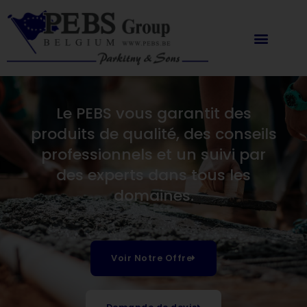
Aller
principal
au
contenu
Le PEBS vous garantit des
produits de qualité, des conseils
professionnels et un suivi par
des experts dans tous les
domaines.
Voir Notre Offre