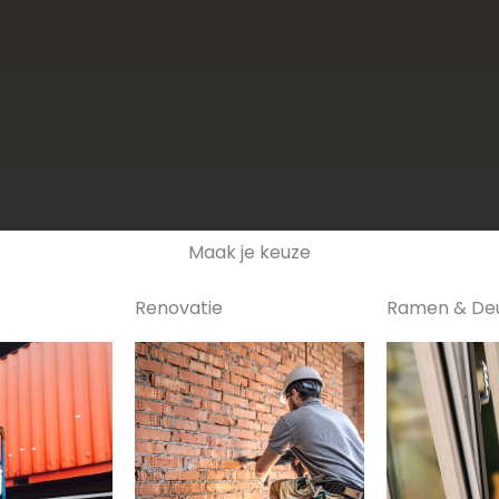
Maak je keuze
Renovatie
Ramen & De
Contact
Naam
Email adres