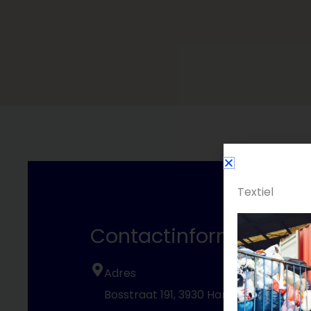
Textiel
Contactinformatie
Adres
Bosstraat 191, 3930 Hamont