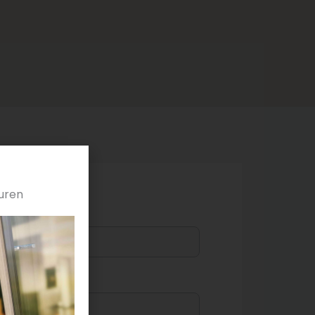
uren
Voornaam