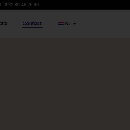
t:
0032 89 46 75 60
tie
Contact
NL